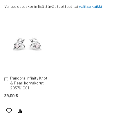
Valitse ostoskoriin lisättävät tuotteet tai
valitse kaikki
Pandora Infinity Knot
Lisää
& Pearl korvakorut
ostoskoriin
293761C01
39,00 €
LISÄÄ
LISÄÄ
TOIVELISTAAN
VERTAILUUN