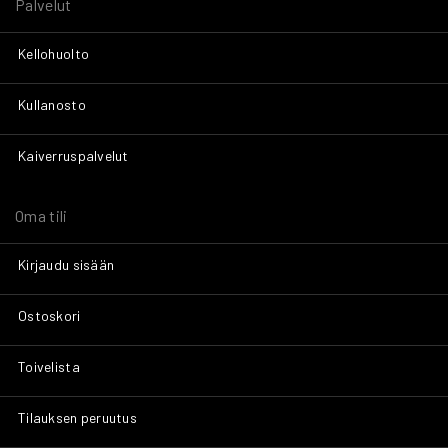
Palvelut
Kellohuolto
Kullanosto
Kaiverruspalvelut
Oma tili
Kirjaudu sisään
Ostoskori
Toivelista
Tilauksen peruutus