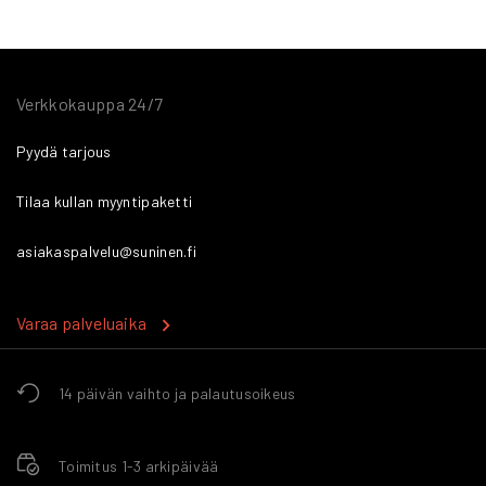
Verkkokauppa 24/7
Pyydä tarjous
Tilaa kullan myyntipaketti
asiakaspalvelu@suninen.fi
Varaa palveluaika
14 päivän vaihto ja palautusoikeus
Toimitus 1-3 arkipäivää