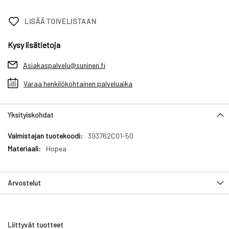
LISÄÄ TOIVELISTAAN
Kysy lisätietoja
Asiakaspalvelu@suninen.fi
Varaa henkilökohtainen palveluaika
Yksityiskohdat
Yksityiskohdat
393762C01-50
Hopea
Arvostelut
Liittyvät tuotteet