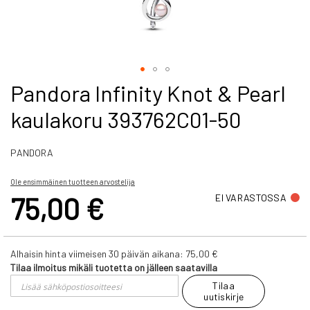
Skip
Pandora Infinity Knot & Pearl
to
kaulakoru 393762C01-50
the
beginning
of
PANDORA
the
images
gallery
Ole ensimmäinen tuotteen arvostelija
75,00 €
EI VARASTOSSA
Alhaisin hinta viimeisen 30 päivän aikana:
75,00 €
Tilaa ilmoitus mikäli tuotetta on jälleen saatavilla
Tilaa
uutiskirje