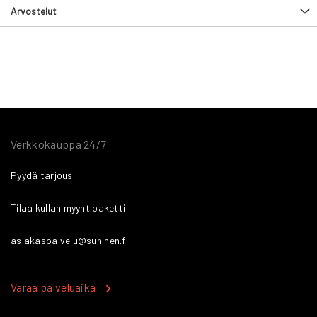
Arvostelut
Verkkokauppa 24/7
Pyydä tarjous
Tilaa kullan myyntipaketti
asiakaspalvelu@suninen.fi
Varaa palveluaika