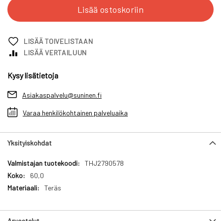
Lisää ostoskoriin
LISÄÄ TOIVELISTAAN
LISÄÄ VERTAILUUN
Kysy lisätietoja
Asiakaspalvelu@suninen.fi
Varaa henkilökohtainen palveluaika
Yksityiskohdat
Yksityiskohdat
THJ2790578
60,0
Teräs
Arvostelut