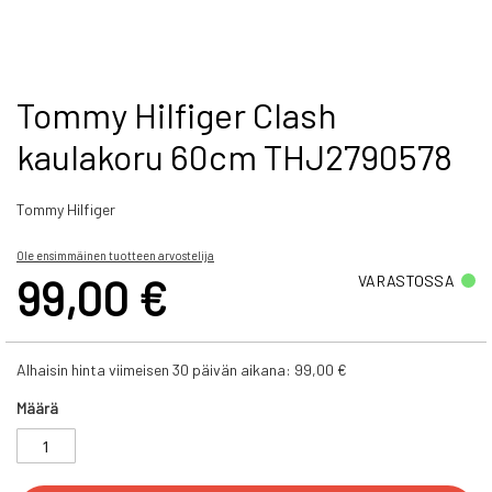
Skip
Tommy Hilfiger Clash
to
kaulakoru 60cm THJ2790578
the
beginning
of
Tommy Hilfiger
the
images
gallery
Ole ensimmäinen tuotteen arvostelija
99,00 €
VARASTOSSA
Alhaisin hinta viimeisen 30 päivän aikana:
99,00 €
Määrä