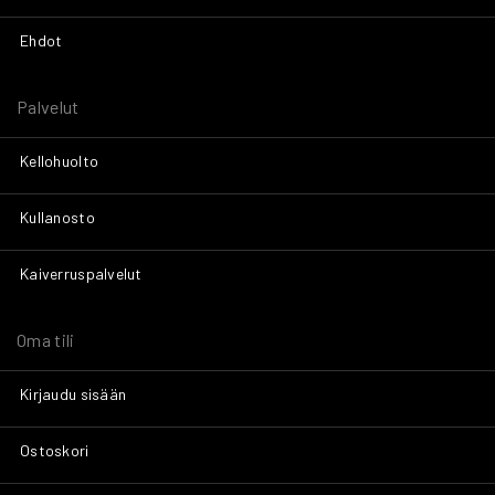
Ehdot
Palvelut
Kellohuolto
Kullanosto
Kaiverruspalvelut
Oma tili
Kirjaudu sisään
Ostoskori