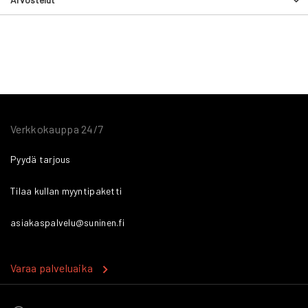
Verkkokauppa 24/7
Pyydä tarjous
Tilaa kullan myyntipaketti
asiakaspalvelu@suninen.fi
Varaa palveluaika