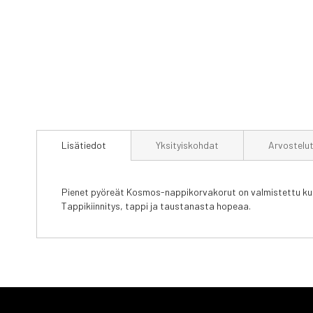
Skip
to
Lisätiedot
Yksityiskohdat
Arvostelu
the
beginning
of
the
Pienet pyöreät Kosmos-nappikorvakorut on valmistettu kull
images
Tappikiinnitys, tappi ja taustanasta hopeaa.
gallery