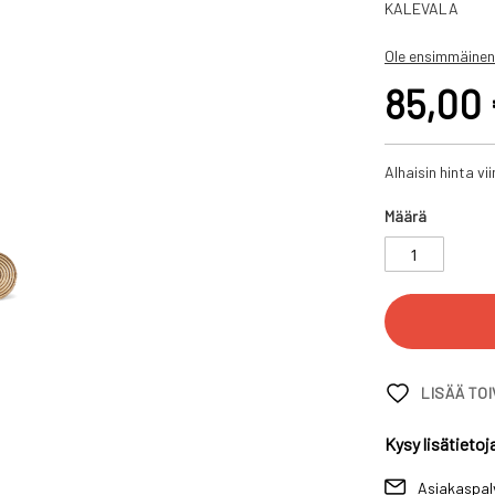
KALEVALA
Ole ensimmäinen
85,00
Alhaisin hinta v
Määrä
LISÄÄ TO
Kysy lisätietoj
Asiakaspal