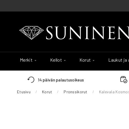
Skip
to
Content
Merkit
Kellot
Korut
Laukut ja
14 päivän palautusoikeus
Etusivu
Korut
Pronssikorut
Kalevala Kosmos
Skip
to
the
end
of