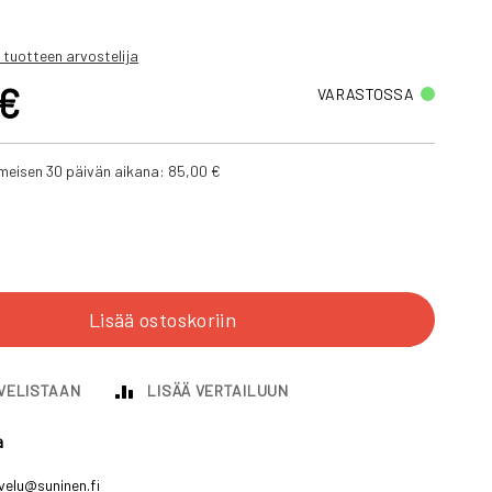
 tuotteen arvostelija
 €
VARASTOSSA
iimeisen 30 päivän aikana:
85,00 €
Lisää ostoskoriin
IVELISTAAN
LISÄÄ VERTAILUUN
a
velu@suninen.fi