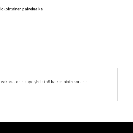
lökohtainen palveluaika
korut on helppo yhdistää kaikenlaisiin koruihin.