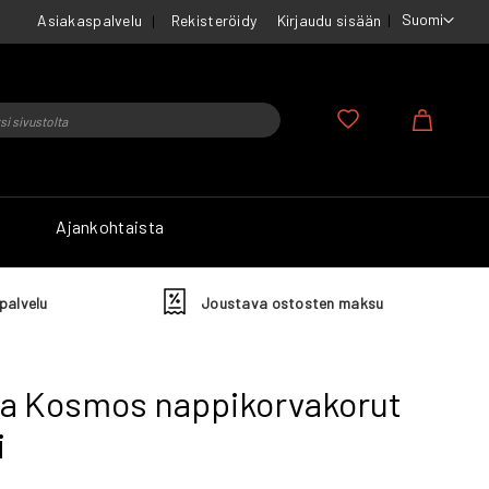
Suomi
Asiakaspalvelu
Rekisteröidy
Kirjaudu sisään
u
Ostosko
Ajankohtaista
palvelu
Joustava ostosten maksu
la Kosmos nappikorvakorut
i