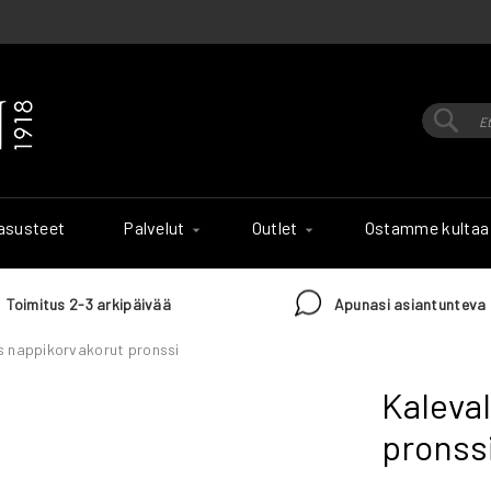
Hak
Haku
 asusteet
Palvelut
Outlet
Ostamme kultaa
Toimitus 2-3 arkipäivää
Apunasi asiantunteva 
 nappikorvakorut pronssi
Kaleva
pronss