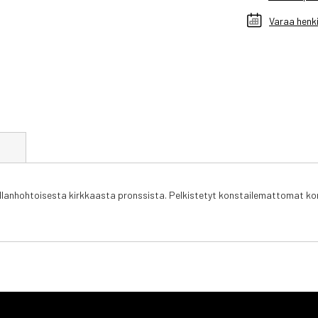
Varaa henki
t
anhohtoisesta kirkkaasta pronssista. Pelkistetyt konstailemattomat korva