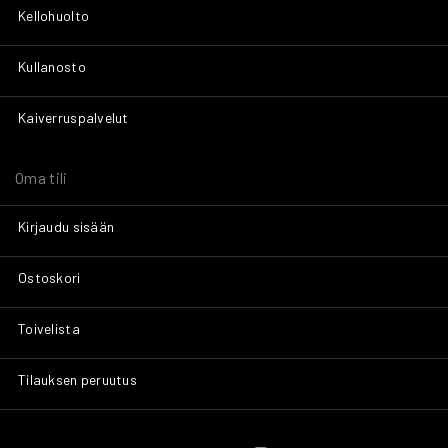
Kellohuolto
Kullanosto
Kaiverruspalvelut
Oma tili
Kirjaudu sisään
Ostoskori
Toivelista
Tilauksen peruutus