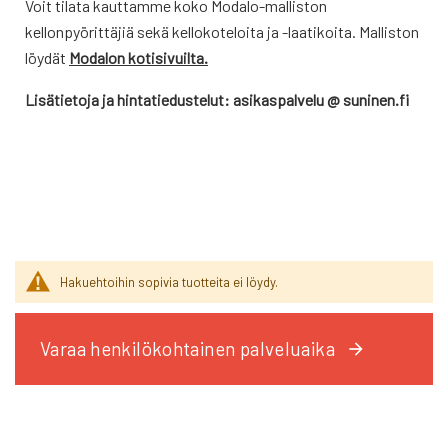
Voit tilata kauttamme koko Modalo-malliston
kellonpyörittäjiä sekä kellokoteloita ja -laatikoita. Malliston
löydät
Modalon kotisivuilta.
Lisätietoja ja hintatiedustelut: asikaspalvelu @ suninen.fi
Hakuehtoihin sopivia tuotteita ei löydy.
Varaa henkilökohtainen palveluaika