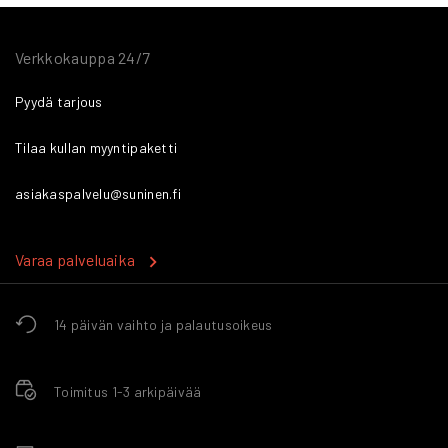
Verkkokauppa 24/7
Pyydä tarjous
Tilaa kullan myyntipaketti
asiakaspalvelu@suninen.fi
Varaa palveluaika
14 päivän vaihto ja palautusoikeus
Toimitus 1-3 arkipäivää