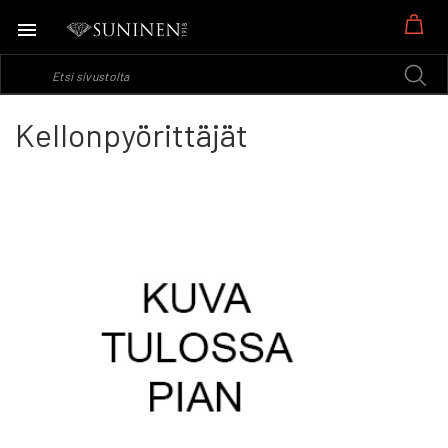
Os
Kellonpyörittäjät