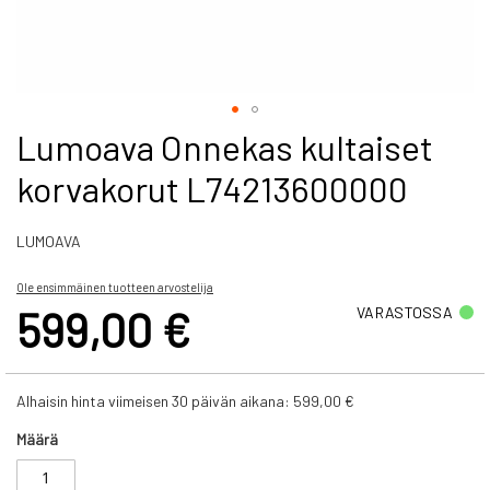
Skip
Lumoava Onnekas kultaiset
to
korvakorut L74213600000
the
beginning
of
LUMOAVA
the
images
gallery
Ole ensimmäinen tuotteen arvostelija
599,00 €
VARASTOSSA
Alhaisin hinta viimeisen 30 päivän aikana:
599,00 €
Määrä