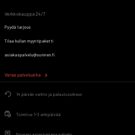
Verkkokauppa 24/7
Pyydä tarjous
Tilaa kullan myyntipaketti
asiakaspalvelu@suninen.fi
Varaa palveluaika
14 päivän vaihto ja palautusoikeus
Toimitus 1-3 arkipäivää
Apunasi asiantunteva palvelu