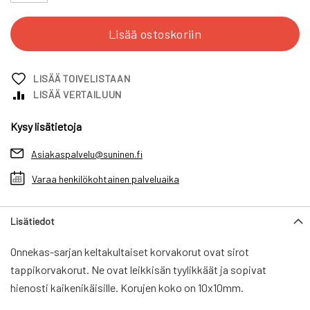
Lisää ostoskoriin
LISÄÄ TOIVELISTAAN
LISÄÄ VERTAILUUN
Kysy lisätietoja
Asiakaspalvelu@suninen.fi
Varaa henkilökohtainen palveluaika
Lisätiedot
Onnekas-sarjan keltakultaiset korvakorut ovat sirot
tappikorvakorut. Ne ovat leikkisän tyylikkäät ja sopivat
hienosti kaikenikäisille. Korujen koko on 10x10mm.