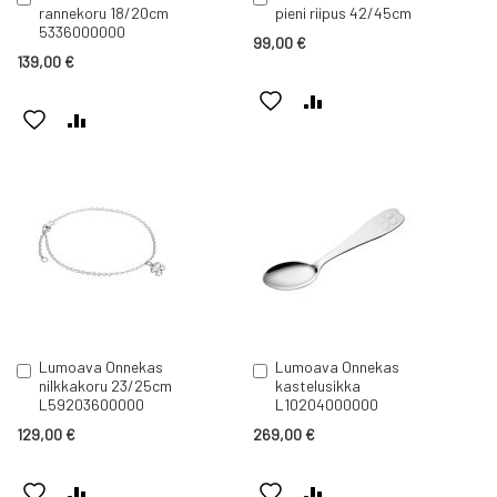
rannekoru 18/20cm
pieni riipus 42/45cm
ostoskoriin
ostoskoriin
5336000000
99,00 €
139,00 €
LISÄÄ
LISÄÄ
LISÄÄ
LISÄÄ
TOIVELISTAAN
VERTAILUUN
TOIVELISTAAN
VERTAILUUN
Lumoava Onnekas
Lumoava Onnekas
Lisää
Lisää
nilkkakoru 23/25cm
kastelusikka
ostoskoriin
ostoskoriin
L59203600000
L10204000000
129,00 €
269,00 €
LISÄÄ
LISÄÄ
LISÄÄ
LISÄÄ