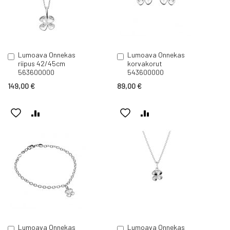
Lumoava Onnekas
Lumoava Onnekas
Lisää
Lisää
riipus 42/45cm
korvakorut
ostoskoriin
ostoskoriin
563600000
543600000
149,00 €
89,00 €
LISÄÄ
LISÄÄ
LISÄÄ
LISÄÄ
TOIVELISTAAN
VERTAILUUN
TOIVELISTAAN
VERTAILUUN
Lumoava Onnekas
Lumoava Onnekas
Lisää
Lisää