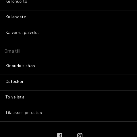
Kellohuolto
Kullanosto
Kaiverruspalvelut
Oma tili
Kirjaudu sisään
Ostoskori
Toivelista
Tilauksen peruutus