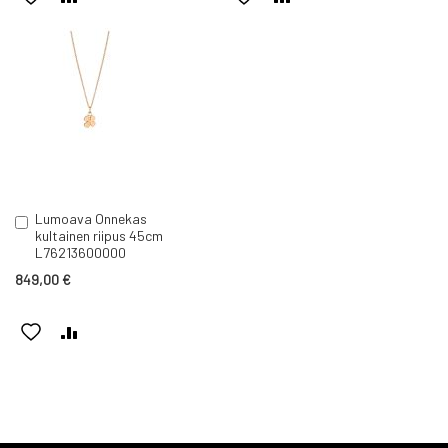
TOIVELISTAAN
VERTAILUUN
TOIVELISTAAN
VERTAILUUN
Lumoava Onnekas
Lisää
kultainen riipus 45cm
ostoskoriin
L76213600000
849,00 €
LISÄÄ
LISÄÄ
TOIVELISTAAN
VERTAILUUN