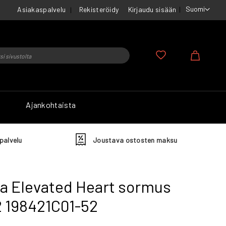
Suomi
Asiakaspalvelu
Rekisteröidy
Kirjaudu sisään
u
Ostosko
Ajankohtaista
palvelu
Joustava ostosten maksu
a Elevated Heart sormus
2 198421C01-52