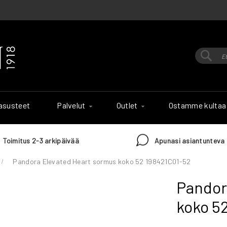
Hak
Haku
 asusteet
Palvelut
Outlet
Ostamme kultaa
Toimitus 2-3 arkipäivää
Apunasi asiantunteva 
Pandora Elevated Heart sormus koko 52 198421C01-52
Pandor
koko 5