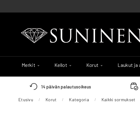
Skip
to
Content
Merkit
Kellot
Korut
Laukut ja
14 päivän palautusoikeus
Etusivu
Korut
Kategoria
Kaikki sormukset
Skip
to
the
end
of