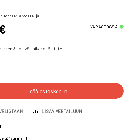
 tuotteen arvostelija
 €
VARASTOSSA
iimeisen 30 päivän aikana:
69,00 €
Lisää ostoskoriin
IVELISTAAN
LISÄÄ VERTAILUUN
a
velu@suninen.fi