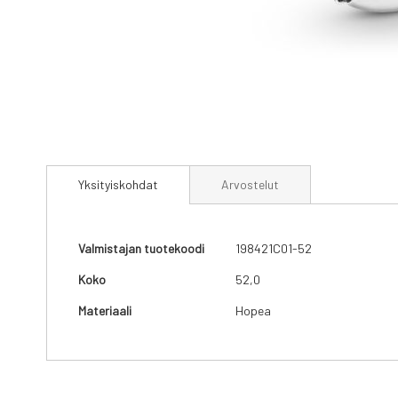
Skip
to
Yksityiskohdat
Arvostelut
the
beginning
of
the
Yksityiskohdat
Valmistajan tuotekoodi
198421C01-52
images
gallery
Koko
52,0
Materiaali
Hopea