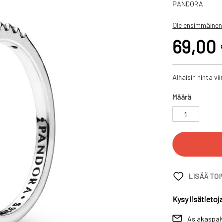
PANDORA
Ole ensimmäinen
69,00
Alhaisin hinta v
Määrä
LISÄÄ TO
Kysy lisätietoj
Asiakaspal