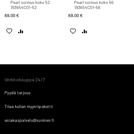
Pearl sormus koko 52
Pearl sormus koko 56
193654C01-52
193654C01-56
69,00 €
69,00 €
LISÄÄ
LISÄÄ
LISÄÄ
LISÄÄ
TOIVELISTAAN
VERTAILUUN
TOIVELISTAAN
VERTAILUUN
Verkkokauppa 24/7
Pyydä tarjous
Tilaa kullan myyntipaketti
asiakaspalvelu@suninen.fi