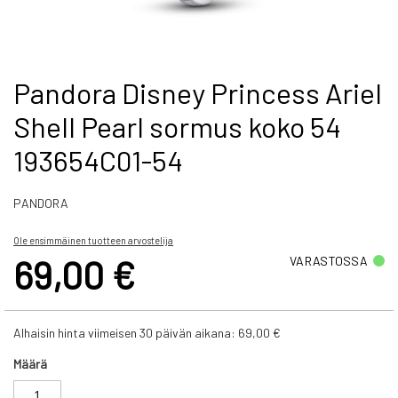
Skip
Pandora Disney Princess Ariel
to
Shell Pearl sormus koko 54
the
beginning
193654C01-54
of
the
images
PANDORA
gallery
Ole ensimmäinen tuotteen arvostelija
69,00 €
VARASTOSSA
Alhaisin hinta viimeisen 30 päivän aikana:
69,00 €
Määrä