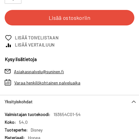
Lisää ostoskoriin
LISÄÄ TOIVELISTAAN
LISÄÄ VERTAILUUN
Kysy lisätietoja
Asiakaspalvelu@suninen.fi
Varaa henkilökohtainen palveluaika
Yksityiskohdat
Yksityiskohdat
193654C01-54
54,0
Disney
Hopea