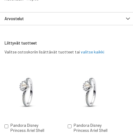
Arvostelut
Liittyvät tuotteet
Valitse ostoskoriin lisättävät tuotteet tai
valitse kaikki
Pandora Disney
Pandora Disney
Lisää
Lisää
Princess Ariel Shell
Princess Ariel Shell
ostoskoriin
ostoskoriin