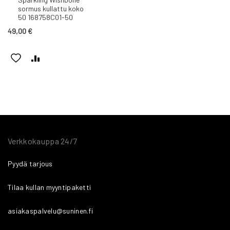
ostoskoriin
sormus kullattu koko
50 168758C01-50
49,00 €
LISÄÄ
LISÄÄ
TOIVELISTAAN
VERTAILUUN
Verkkokauppa 24/7
Pyydä tarjous
Tilaa kullan myyntipaketti
asiakaspalvelu@suninen.fi