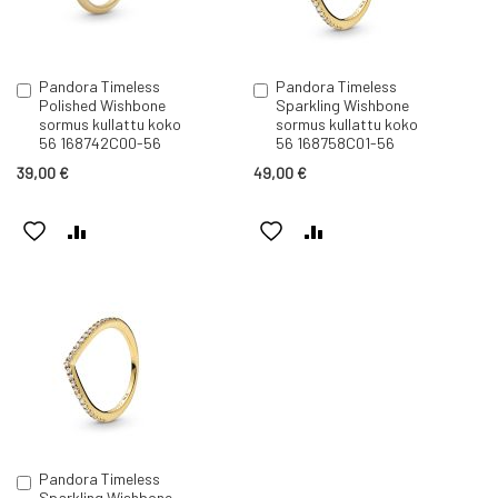
Pandora Timeless
Pandora Timeless
Lisää
Lisää
Polished Wishbone
Sparkling Wishbone
ostoskoriin
ostoskoriin
sormus kullattu koko
sormus kullattu koko
56 168742C00-56
56 168758C01-56
39,00 €
49,00 €
LISÄÄ
LISÄÄ
LISÄÄ
LISÄÄ
TOIVELISTAAN
VERTAILUUN
TOIVELISTAAN
VERTAILUUN
Pandora Timeless
Lisää
Sparkling Wishbone