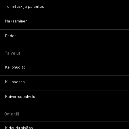
Toimitus- ja palautus
Maksaminen
Ehdot
Palvelut
Kellohuolto
Kullanosto
Kaiverruspalvelut
Oma tili
Kirjaudu sisään