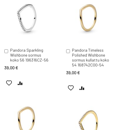
Pandora Sparkling
Pandora Timeless
Lisää
Lisää
Wishbone sormus
Polished Wishbone
ostoskoriin
ostoskoriin
koko 56 196316CZ-56
sormus kullattu koko
54 168742C00-54
39,00 €
39,00 €
LISÄÄ
LISÄÄ
LISÄÄ
LISÄÄ
TOIVELISTAAN
VERTAILUUN
TOIVELISTAAN
VERTAILUUN