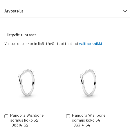
Arvostelut
Liittyvät tuotteet
Valitse ostoskoriin lisättävät tuotteet tai
valitse kaikki
Pandora Wishbone
Pandora Wishbone
Lisää
Lisää
sormus koko 52
sormus koko 54
ostoskoriin
ostoskoriin
196314-52
196314-54