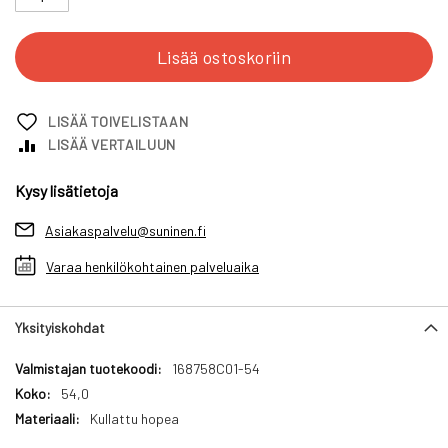
Lisää ostoskoriin
LISÄÄ TOIVELISTAAN
LISÄÄ VERTAILUUN
Kysy lisätietoja
Asiakaspalvelu@suninen.fi
Varaa henkilökohtainen palveluaika
Yksityiskohdat
Yksityiskohdat
168758C01-54
54,0
Kullattu hopea