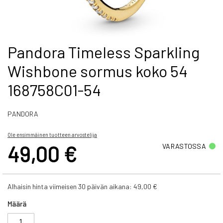
Skip
Pandora Timeless Sparkling
to
Wishbone sormus koko 54
the
beginning
168758C01-54
of
the
images
PANDORA
gallery
Ole ensimmäinen tuotteen arvostelija
49,00 €
VARASTOSSA
Alhaisin hinta viimeisen 30 päivän aikana:
49,00 €
Määrä