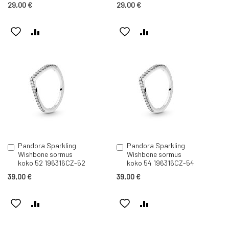
29,00 €
29,00 €
LISÄÄ
LISÄÄ
LISÄÄ
LISÄÄ
TOIVELISTAAN
VERTAILUUN
TOIVELISTAAN
VERTAILUUN
Pandora Sparkling
Pandora Sparkling
Lisää
Lisää
Wishbone sormus
Wishbone sormus
ostoskoriin
ostoskoriin
koko 52 196316CZ-52
koko 54 196316CZ-54
39,00 €
39,00 €
LISÄÄ
LISÄÄ
LISÄÄ
LISÄÄ
TOIVELISTAAN
VERTAILUUN
TOIVELISTAAN
VERTAILUUN