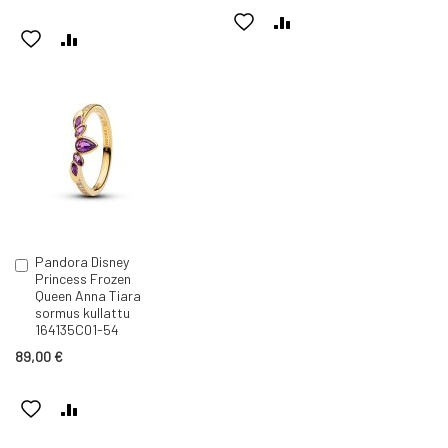
LISÄÄ
LISÄÄ
LISÄÄ
LISÄÄ
TOIVELISTAAN
VERTAILUUN
TOIVELISTAAN
VERTAILUUN
Pandora Disney
Lisää
Princess Frozen
ostoskoriin
Queen Anna Tiara
sormus kullattu
164135C01-54
89,00 €
LISÄÄ
LISÄÄ
TOIVELISTAAN
VERTAILUUN