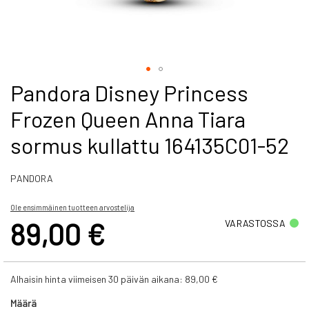
Skip
Pandora Disney Princess
to
Frozen Queen Anna Tiara
the
beginning
sormus kullattu 164135C01-52
of
the
images
PANDORA
gallery
Ole ensimmäinen tuotteen arvostelija
89,00 €
VARASTOSSA
Alhaisin hinta viimeisen 30 päivän aikana:
89,00 €
Määrä