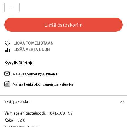
Lisää ostoskoriin
LISÄÄ TOIVELISTAAN
LISÄÄ VERTAILUUN
Kysy lisätietoja
Asiakaspalvelu@suninen.fi
Varaa henkilökohtainen palveluaika
Yksityiskohdat
Yksityiskohdat
164135C01-52
52,0