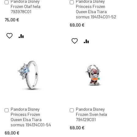
Pandora Disney
Pandora Disney
Lisää
Lisää
Frozen Olaf hela
Princess Frozen
ostoskoriin
ostoskoriin
793978C01
Queen Elsa Tiara
sormus 194134C01-52
75,00 €
69,00 €
LISÄÄ
LISÄÄ
LISÄÄ
LISÄÄ
TOIVELISTAAN
VERTAILUUN
TOIVELISTAAN
VERTAILUUN
Pandora Disney
Pandora Disney
Lisää
Lisää
Princess Frozen
Frozen Sven hela
ostoskoriin
ostoskoriin
Queen Elsa Tiara
794129C01
sormus 194134C01-54
69,00 €
69,00 €