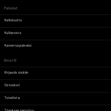
Palvelut
Kellohuolto
Kullanosto
Kaiverruspalvelut
Oma tili
Kirjaudu sisään
Ostoskori
Toivelista
Tilauksen peruutus