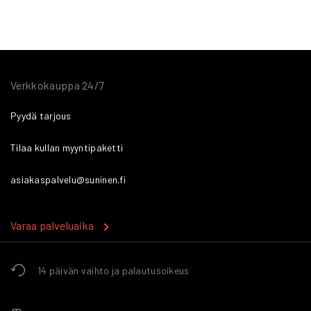
Verkkokauppa 24/7
Pyydä tarjous
Tilaa kullan myyntipaketti
asiakaspalvelu@suninen.fi
Varaa palveluaika
14 päivän vaihto ja palautusoikeus